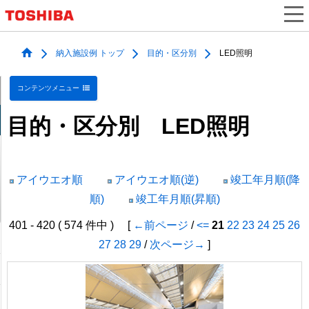
納入施設例 トップ
目的・区分別
LED照明
コンテンツメニュー
目的・区分別 LED照明
アイウエオ順
アイウエオ順(逆)
竣工年月順(降
順)
竣工年月順(昇順)
401 - 420 ( 574 件中 ) [
←前ページ
/
<=
21
22
23
24
25
26
27
28
29
/
次ページ→
]