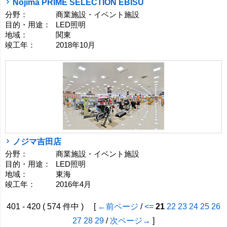
Nojima PRIME SELECTION EBISU
分野：
商業施設・イベント施設
目的・用途：
LED照明
地域：
関東
竣工年：
2018年10月
ノジマ吉田店
分野：
商業施設・イベント施設
目的・用途：
LED照明
地域：
東海
竣工年：
2016年4月
401 - 420 ( 574 件中 ) [
←前ページ
/
<=
21
22
23
24
25
26
27
28
29
/
次ページ→
]