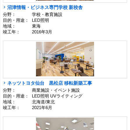
沼津情報・ビジネス専門学校 新校舎
分野：
学校・教育施設
目的・用途：
LED照明
地域：
東海
竣工年：
2016年3月
ネッツトヨタ仙台 黒松店 移転新築工事
分野：
商業施設・イベント施設
目的・用途：
LED照明 UVライティング
地域：
北海道/東北
竣工年：
2021年6月