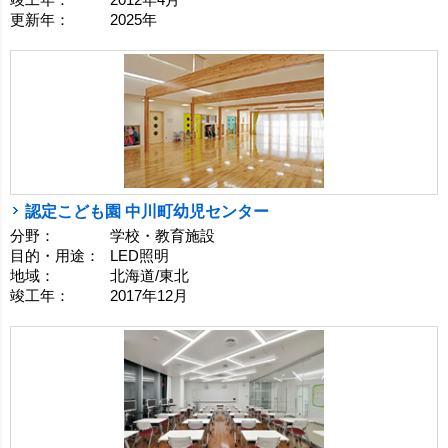
竣工年：
2012年4月
更新年：
2025年
認定こども園 中川町幼児センター
分野：
学校・教育施設
目的・用途：
LED照明
地域：
北海道/東北
竣工年：
2017年12月