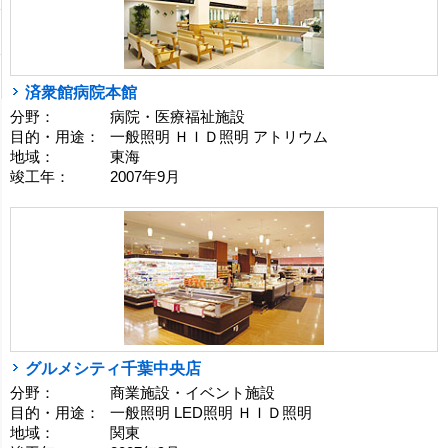
済衆館病院本館
分野：
病院・医療福祉施設
目的・用途：
一般照明 ＨＩＤ照明 アトリウム
地域：
東海
竣工年：
2007年9月
グルメシティ千葉中央店
分野：
商業施設・イベント施設
目的・用途：
一般照明 LED照明 ＨＩＤ照明
地域：
関東