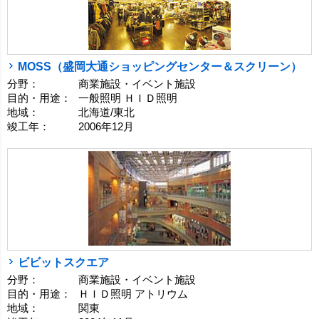
MOSS（盛岡大通ショッピングセンター＆スクリーン）
分野：
商業施設・イベント施設
目的・用途：
一般照明 ＨＩＤ照明
地域：
北海道/東北
竣工年：
2006年12月
ビビットスクエア
分野：
商業施設・イベント施設
目的・用途：
ＨＩＤ照明 アトリウム
地域：
関東