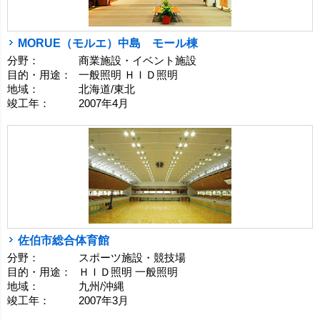
MORUE（モルエ）中島 モール棟
分野：
商業施設・イベント施設
目的・用途：
一般照明 ＨＩＤ照明
地域：
北海道/東北
竣工年：
2007年4月
佐伯市総合体育館
分野：
スポーツ施設・競技場
目的・用途：
ＨＩＤ照明 一般照明
地域：
九州/沖縄
竣工年：
2007年3月