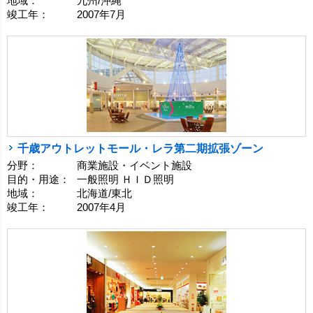
地域：
九州/沖縄
竣工年：
2007年7月
千歳アウトレットモール・レラ第二期拡張ゾーン
分野：
商業施設・イベント施設
目的・用途：
一般照明 ＨＩＤ照明
地域：
北海道/東北
竣工年：
2007年4月