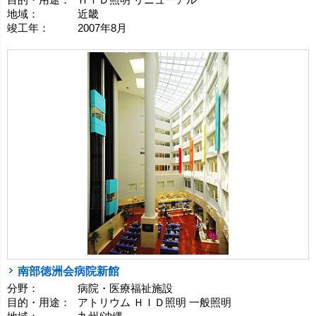
目的・用途：
ＨＩＤ照明 リニューアル
地域：
近畿
竣工年：
2007年8月
南部徳洲会病院新館
分野：
病院・医療福祉施設
目的・用途：
アトリウム ＨＩＤ照明 一般照明