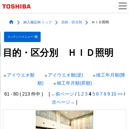
納入施設例 トップ
目的・区分別
ＨＩＤ照明
コンテンツメニュー
目的・区分別 ＨＩＤ照明
アイウエオ順
アイウエオ順(逆)
竣工年月順(降
順)
竣工年月順(昇順)
61 - 80 ( 213 件中 ) [
←前ページ
/
1
2
3
4
5
6
7
8
9
10
=>
/
次ページ→
]