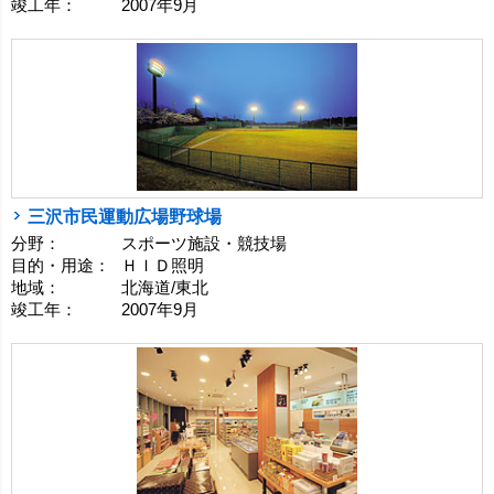
竣工年：
2007年9月
三沢市民運動広場野球場
分野：
スポーツ施設・競技場
目的・用途：
ＨＩＤ照明
地域：
北海道/東北
竣工年：
2007年9月