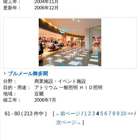
竣工年：
2004年11月
更新年：
2006年12月
ブルメール舞多聞
分野：
商業施設・イベント施設
目的・用途：
アトリウム 一般照明 ＨＩＤ照明
地域：
近畿
竣工年：
2006年7月
61 - 80 ( 213 件中 ) [
←前ページ
/
1
2
3
4
5
6
7
8
9
10
=>
/
次ページ→
]