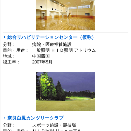
総合リハビリテーションセンター（仮称）
分野：
病院・医療福祉施設
目的・用途：
一般照明 ＨＩＤ照明 アトリウム
地域：
中国四国
竣工年：
2007年9月
奈良白鳳カンツリークラブ
分野：
スポーツ施設・競技場