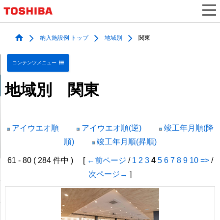
納入施設例 トップ
地域別
関東
コンテンツメニュー
地域別 関東
アイウエオ順
アイウエオ順(逆)
竣工年月順(降
順)
竣工年月順(昇順)
61 - 80 ( 284 件中 ) [
←前ページ
/
1
2
3
4
5
6
7
8
9
10
=>
/
次ページ→
]