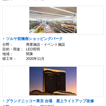
ツルヤ前橋南ショッピングパーク
分野：
商業施設・イベント施設
目的・用途：
LED照明
地域：
関東
竣工年：
2020年11月
グランドニッコー東京 台場 屋上ライトアップ改修