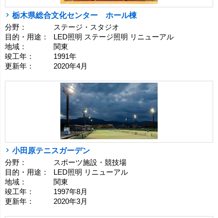
栃木県総合文化センター ホール棟
分野：
ステージ・スタジオ
目的・用途：
LED照明 ステージ照明 リニューアル
地域：
関東
竣工年：
1991年
更新年：
2020年4月
小田原テニスガーデン
分野：
スポーツ施設・競技場
目的・用途：
LED照明 リニューアル
地域：
関東
竣工年：
1997年8月
更新年：
2020年3月