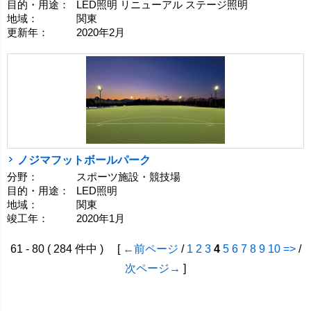
目的・用途：
LED照明 リニューアル ステージ照明
地域：
関東
更新年：
2020年2月
ノジマフットボールパーク
分野：
スポーツ施設・競技場
目的・用途：
LED照明
地域：
関東
竣工年：
2020年1月
61 - 80 ( 284 件中 ) [
←前ページ
/
1
2
3
4
5
6
7
8
9
10
=>
/
次ページ→
]