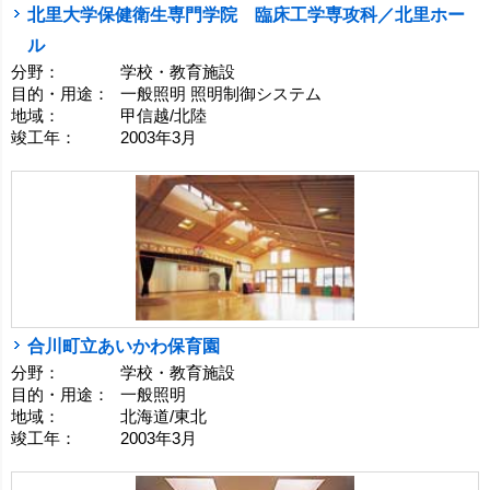
北里大学保健衛生専門学院 臨床工学専攻科／北里ホー
ル
分野：
学校・教育施設
目的・用途：
一般照明 照明制御システム
地域：
甲信越/北陸
竣工年：
2003年3月
合川町立あいかわ保育園
分野：
学校・教育施設
目的・用途：
一般照明
地域：
北海道/東北
竣工年：
2003年3月