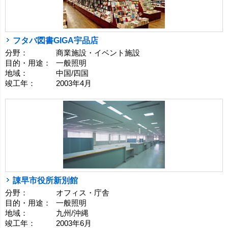
フタバ図書GIGA宇品店
分野：
商業施設・イベント施設
目的・用途：
一般照明
地域：
中国/四国
竣工年：
2003年4月
諌早市役所新別館
分野：
オフィス・庁舎
目的・用途：
一般照明
地域：
九州/沖縄
竣工年：
2003年6月