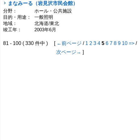
まなみーる（岩見沢市民会館）
分野：
ホール・公共施設
目的・用途：
一般照明
地域：
北海道/東北
竣工年：
2003年6月
81 - 100 ( 330 件中 ) [
←前ページ
/
1
2
3
4
5
6
7
8
9
10
=>
/
次ページ→
]