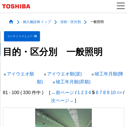
納入施設例 トップ
目的・区分別
一般照明
コンテンツメニュー
目的・区分別 一般照明
アイウエオ順
アイウエオ順(逆)
竣工年月順(降
順)
竣工年月順(昇順)
81 - 100 ( 330 件中 ) [
←前ページ
/
1
2
3
4
5
6
7
8
9
10
=>
/
次ページ→
]