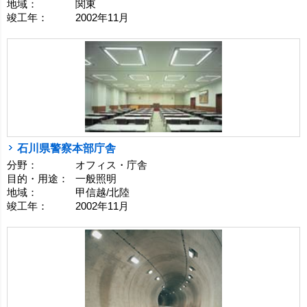
地域：
関東
竣工年：
2002年11月
石川県警察本部庁舎
分野：
オフィス・庁舎
目的・用途：
一般照明
地域：
甲信越/北陸
竣工年：
2002年11月