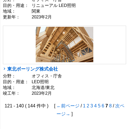
目的・用途：
リニューアル LED照明
地域：
関東
更新年：
2023年2月
東北ボーリング株式会社
分野：
オフィス・庁舎
目的・用途：
LED照明
地域：
北海道/東北
竣工年：
2023年2月
121 - 140 ( 144 件中 ) [
←前ページ
/
1
2
3
4
5
6
7
8
/
次ペ
ージ→
]