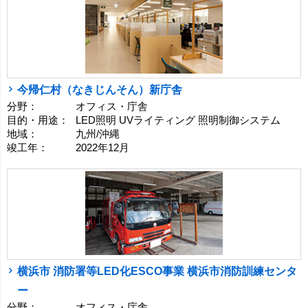
今帰仁村（なきじんそん）新庁舎
分野：
オフィス・庁舎
目的・用途：
LED照明 UVライティング 照明制御システム
地域：
九州/沖縄
竣工年：
2022年12月
横浜市 消防署等LED化ESCO事業 横浜市消防訓練センタ
ー
分野：
オフィス・庁舎