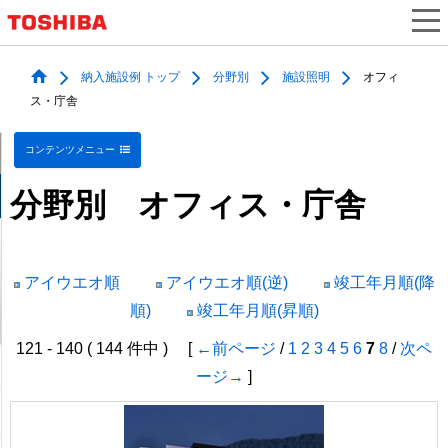
納入施設例 トップ
分野別
施設照明
オフィ
ス・庁舎
コンテンツメニュー
分野別 オフィス・庁舎
アイウエオ順
アイウエオ順(逆)
竣工年月順(降
順)
竣工年月順(昇順)
121 - 140 ( 144 件中 ) [
←前ページ
/
1
2
3
4
5
6
7
8
/
次ペ
ージ→
]