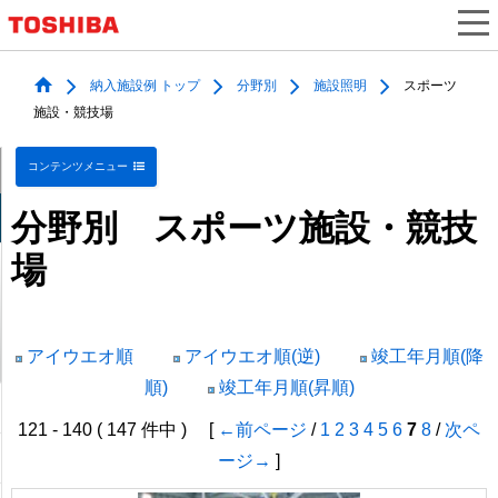
納入施設例 トップ
分野別
施設照明
スポーツ
施設・競技場
コンテンツメニュー
分野別 スポーツ施設・競技
場
アイウエオ順
アイウエオ順(逆)
竣工年月順(降
順)
竣工年月順(昇順)
121 - 140 ( 147 件中 ) [
←前ページ
/
1
2
3
4
5
6
7
8
/
次ペ
ージ→
]