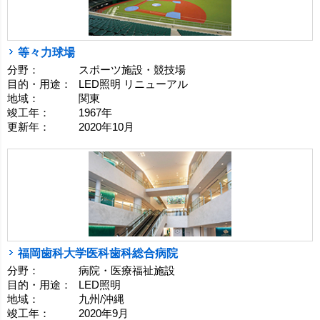
等々力球場
分野：
スポーツ施設・競技場
目的・用途：
LED照明 リニューアル
地域：
関東
竣工年：
1967年
更新年：
2020年10月
福岡歯科大学医科歯科総合病院
分野：
病院・医療福祉施設
目的・用途：
LED照明
地域：
九州/沖縄
竣工年：
2020年9月