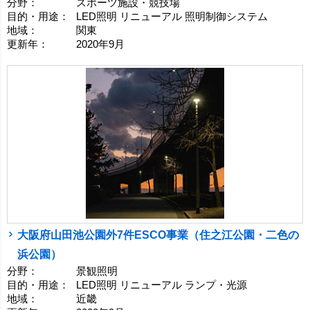
分野：
スポーツ施設・競技場
目的・用途：
LED照明 リニューアル 照明制御システム
地域：
関東
更新年：
2020年9月
大阪府山田池公園外7件ESCO事業（住之江公園・二色の
浜公園）
分野：
景観照明
目的・用途：
LED照明 リニューアル ランプ・光源
地域：
近畿