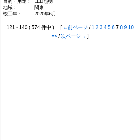
目的・用途：
LED照明
地域：
関東
竣工年：
2020年6月
121 - 140 ( 574 件中 ) [
←前ページ
/
1
2
3
4
5
6
7
8
9
10
=>
/
次ページ→
]