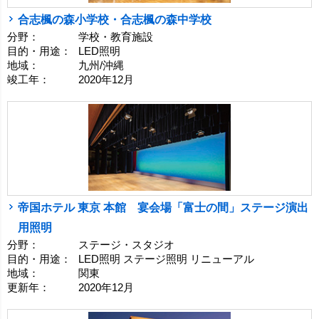
合志楓の森小学校・合志楓の森中学校
分野：
学校・教育施設
目的・用途：
LED照明
地域：
九州/沖縄
竣工年：
2020年12月
帝国ホテル 東京 本館 宴会場「富士の間」ステージ演出
用照明
分野：
ステージ・スタジオ
目的・用途：
LED照明 ステージ照明 リニューアル
地域：
関東
更新年：
2020年12月