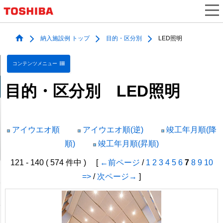
納入施設例 トップ
目的・区分別
LED照明
コンテンツメニュー
目的・区分別 LED照明
アイウエオ順
アイウエオ順(逆)
竣工年月順(降
順)
竣工年月順(昇順)
121 - 140 ( 574 件中 ) [
←前ページ
/
1
2
3
4
5
6
7
8
9
10
=>
/
次ページ→
]