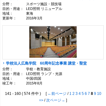
分野：
スポーツ施設・競技場
目的・用途：
LED照明 リニューアル
地域：
東海
更新年：
2016年3月
学校法人広島学院 60周年記念事業 講堂・聖堂
分野：
学校・教育施設
目的・用途：
LED照明 ランプ・光源
地域：
中国/四国
竣工年：
2015年8月
141 - 160 ( 574 件中 ) [
←前ページ
/
1
2
3
4
5
6
7
8
9
10
=>
/
次ページ→
]