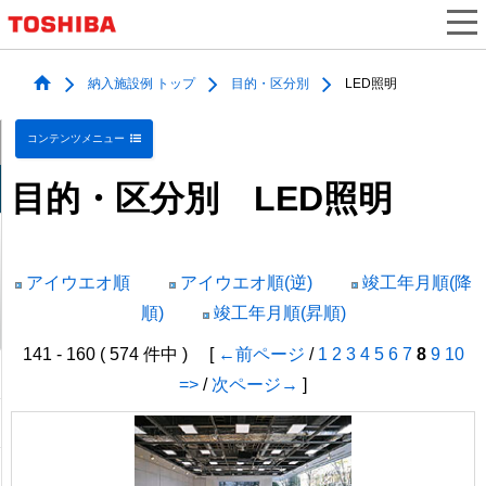
納入施設例 トップ
目的・区分別
LED照明
コンテンツメニュー
目的・区分別 LED照明
アイウエオ順
アイウエオ順(逆)
竣工年月順(降
順)
竣工年月順(昇順)
141 - 160 ( 574 件中 ) [
←前ページ
/
1
2
3
4
5
6
7
8
9
10
=>
/
次ページ→
]