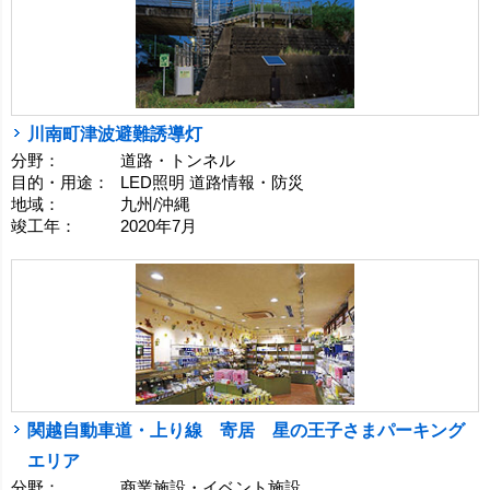
川南町津波避難誘導灯
分野：
道路・トンネル
目的・用途：
LED照明 道路情報・防災
地域：
九州/沖縄
竣工年：
2020年7月
関越自動車道・上り線 寄居 星の王子さまパーキング
エリア
分野：
商業施設・イベント施設