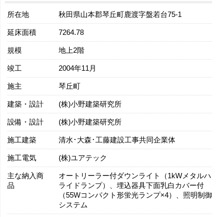
所在地
秋田県山本郡琴丘町鹿渡字盤若台75-1
延床面積
7264.78
規模
地上2階
竣工
2004年11月
施主
琴丘町
建築・設計
(株)小野建築研究所
設備・設計
(株)小野建築研究所
施工建築
清水･大森･工藤建設工事共同企業体
施工電気
(株)ユアテック
主な納入商
オートリーラー付ダウンライト（1kWメタルハ
品
ライドランプ）、埋込器具下面乳白カバー付
（55Wコンパクト形蛍光ランプ×4）、照明制御
システム