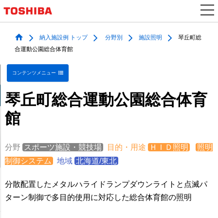
納入施設例 トップ
分野別
施設照明
琴丘町総
合運動公園総合体育館
コンテンツメニュー
琴丘町総合運動公園総合体育
館
分野
スポーツ施設・競技場
目的・用途
ＨＩＤ照明
照明
制御システム
地域
北海道/東北
分散配置したメタルハライドランプダウンライトと点滅パ
ターン制御で多目的使用に対応した総合体育館の照明