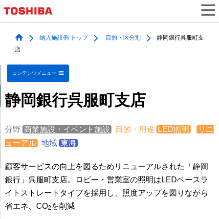
納入施設例 トップ
目的・区分別
静岡銀行呉服町支
店
コンテンツメニュー
静岡銀行呉服町支店
分野
商業施設・イベント施設
目的・用途
LED照明
リニ
ューアル
地域
東海
顧客サービスの向上を図るためリニューアルされた「静岡
銀行」呉服町支店。ロビー・営業室の照明はLEDベースラ
イトストレートタイプを採用し、照度アップを図りながら
省エネ、CO
を削減
2