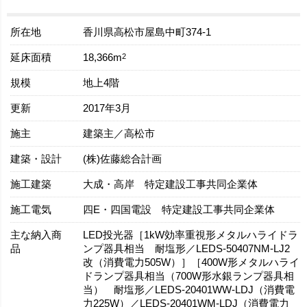
所在地
香川県高松市屋島中町374-1
延床面積
2
18,366m
規模
地上4階
更新
2017年3月
施主
建築主／高松市
建築・設計
(株)佐藤総合計画
施工建築
大成・高岸 特定建設工事共同企業体
施工電気
四E・四国電設 特定建設工事共同企業体
主な納入商
LED投光器［1kW効率重視形メタルハライドラ
品
ンプ器具相当 耐塩形／LEDS-50407NM-LJ2
改（消費電力505W）］［400W形メタルハライ
ドランプ器具相当（700W形水銀ランプ器具相
当） 耐塩形／LEDS-20401WW-LDJ（消費電
力225W）／LEDS-20401WM-LDJ（消費電力