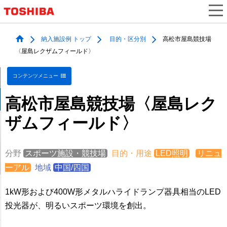
納入施設例 トップ
目的・区分別
高松市屋島競技場
〈屋島レクザムフィールド〉
コンテンツメニュー
高松市屋島競技場〈屋島レク
ザムフィールド〉
分野
スポーツ施設・競技場
目的・用途
LED照明
リニュ
ーアル
地域
中国/四国
1kW形および400W形メタルハライドランプ器具相当のLED
投光器が、明るいスポーツ環境を創出。