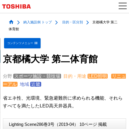
納入施設例 トップ
目的・区分別
京都橘大学 第二
体育館
コンテンツメニュー
京都橘大学 第二体育館
分野
スポーツ施設・競技場
目的・用途
LED照明
リニュ
ーアル
地域
近畿
省エネ性、光環境、緊急避難所に求められる機能、それら
すべてを満たしたLED高天井器具。
Lighting Scene286巻3号（2019-04） 10ページ 掲載