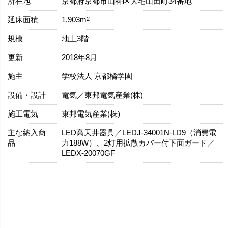
所在地
京都府京都市山科区大宅山田町34番地
延床面積
2
1,903m
規模
地上3階
更新
2018年8月
施主
学校法人 京都橘学園
設備・設計
電気／東邦電気産業(株)
施工電気
東邦電気産業(株)
主な納入商
LED高天井器具／LEDJ-34001N-LD9（消費電
品
力188W）、2灯用拡散カバー付下面ガード／
LEDX-20070GF