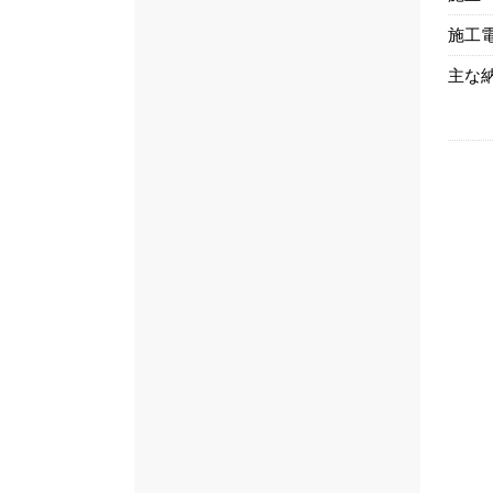
施工
主な