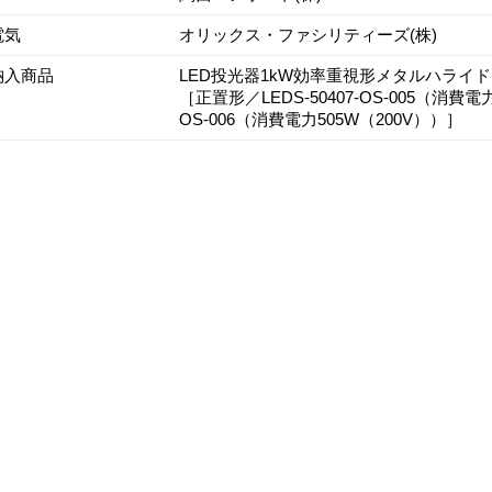
電気
オリックス・ファシリティーズ(株)
納入商品
LED投光器1kW効率重視形メタルハライ
［正置形／LEDS-50407-OS-005（消費電
OS-006（消費電力505W（200V））］