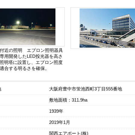
付近の照明 エプロン照明器具
専用開発したLED投光器を高さ
の照明塔に設置し、エプロン照度
適合する明るさを確保。
地
大阪府豊中市蛍池西町3丁目555番地
敷地面積：311.9ha
1939年
2019年1月
関西エアポート(株)