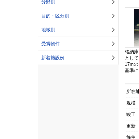
分野別
目的・区分別
地域別
受賞物件
格納庫
新着施設例
として
17m
基準に
所在
規模
竣工
更新
施主