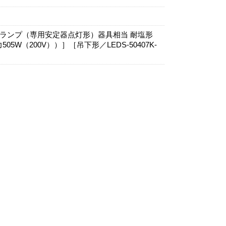
ドランプ（専用安定器点灯形）器具相当 耐塩形
力505W（200V））］［吊下形／LEDS-50407K-