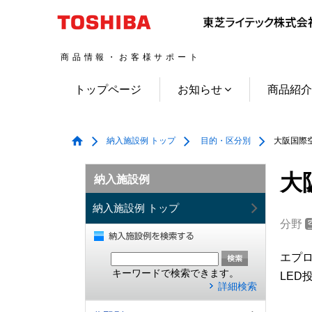
商品情報・お客様サポート
トップページ
お知らせ
商品紹
納入施設例 トップ
目的・区分別
大阪国際空
大
納入施設例
納入施設例 トップ
分野
エプ
キーワードで検索できます。
LED
詳細検索