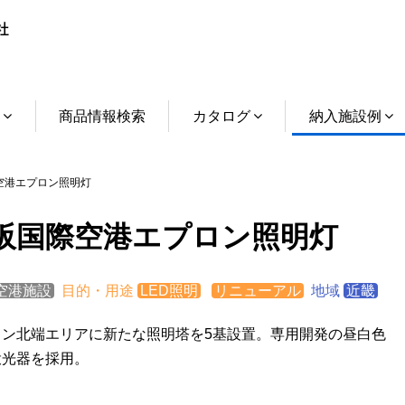
介
商品情報検索
カタログ
納入施設例
港エプロン照明灯
阪国際空港エプロン照明灯
空港施設
目的・用途
LED照明
リニューアル
地域
近畿
ロン北端エリアに新たな照明塔を5基設置。専用開発の昼白色
投光器を採用。