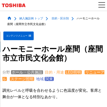
納入施設例 トップ
目的・区分別
ハーモニーホール
座間（座間市立市民文化会館）
コンテンツメニュー
ハーモニーホール座間（座間
市立市民文化会館）
分野
ホール・公共施設
目的・用途
LED照明
リニューア
ル
ステージ照明
地域
関東
調光レベルと呼吸を合わせるように色温度が変化。客席と
舞台が一体となる特別なあかり。