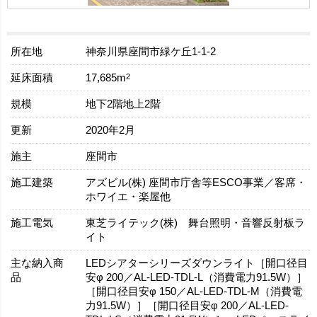
所在地
神奈川県座間市緑ケ丘1-1-2
延床面積
2
17,685m
規模
地下2階地上2階
更新
2020年2月
施主
座間市
施工建築
アズビル(株) 座間市庁舎等ESCO事業／客席・
ホワイエ・楽屋他
施工電気
東芝ライテック(株) 舞台照明・音響反射板ラ
イト
主な納入商
LEDシアターシリーズダウンライト［開口径目
品
安φ 200／AL-LED-TDL-L（消費電力91.5W）］
［開口径目安φ 150／AL-LED-TDL-M（消費電
力91.5W）］［開口径目安φ 200／AL-LED-