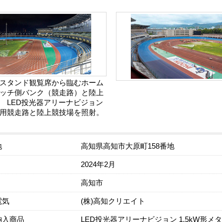
スタンド観覧席から臨むホーム
ッチ側バンク（競走路）と陸上
 LED投光器アリーナビジョン
用競走路と陸上競技場を照射。
地
高知県高知市大原町158番地
2024年2月
高知市
電気
(株)高知クリエイト
納入商品
LED投光器アリーナビジョン 1.5kW形