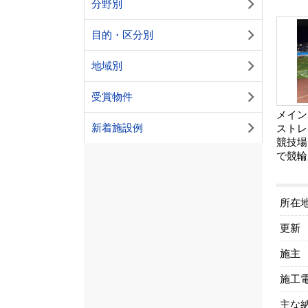
分野別
目的・区分別
地域別
受賞物件
メイン
新着施設例
ストレ
競技場
で競輪
所在
更新
施主
施工
主な