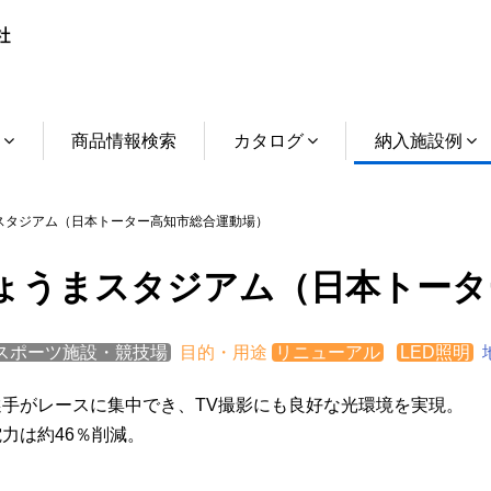
介
商品情報検索
カタログ
納入施設例
タジアム（日本トーター高知市総合運動場）
ょうまスタジアム（日本トータ
スポーツ施設・競技場
目的・用途
リニューアル
LED照明
選手がレースに集中でき、TV撮影にも良好な光環境を実現。
力は約46％削減。