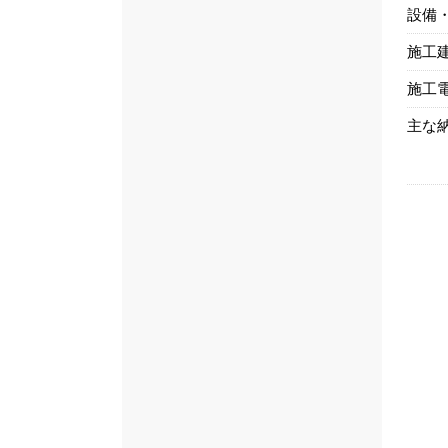
設備
施工
施工
主な