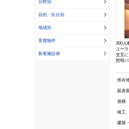
分野別
目的・区分別
地域別
受賞物件
300
ユーラ
新着施設例
交互に
照明パ
所在
延床
規模
竣工
建築