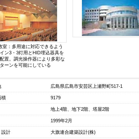
人教室：多用途に対応できるよう
イン3・3灯用とHID埋込器具を
配置。調光操作器により多彩な
ターンを可能にしている
地
広島県広島市安芸区上瀬野町517-1
面積
9179
地上4階、地下2階、塔屋2階
1999年2月
・設計
大旗連合建築設計(株)