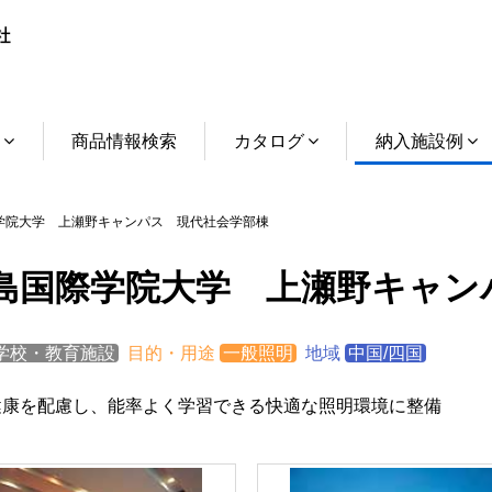
介
商品情報検索
カタログ
納入施設例
院大学 上瀬野キャンパス 現代社会学部棟
島国際学院大学 上瀬野キャン
学校・教育施設
目的・用途
一般照明
地域
中国/四国
健康を配慮し、能率よく学習できる快適な照明環境に整備