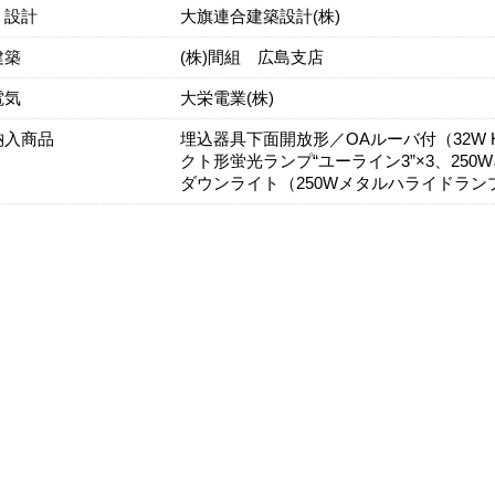
・設計
大旗連合建築設計(株)
建築
(株)間組 広島支店
電気
大栄電業(株)
納入商品
埋込器具下面開放形／OAルーバ付（32W 
クト形蛍光ランプ“ユーライン3”×3、2
ダウンライト（250Wメタルハライドラン