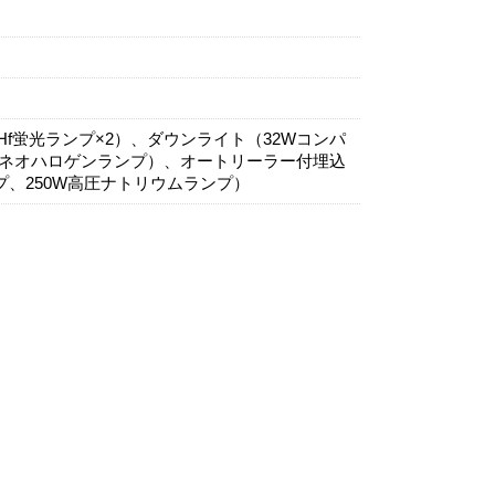
Hf蛍光ランプ×2）、ダウンライト（32Wコンパ
50Wネオハロゲンランプ）、オートリーラー付埋込
プ、250W高圧ナトリウムランプ）