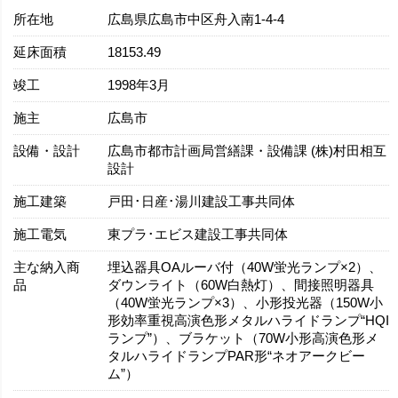
所在地
広島県広島市中区舟入南1-4-4
延床面積
18153.49
竣工
1998年3月
施主
広島市
設備・設計
広島市都市計画局営繕課・設備課 (株)村田相互
設計
施工建築
戸田･日産･湯川建設工事共同体
施工電気
東プラ･エビス建設工事共同体
主な納入商
埋込器具OAルーバ付（40W蛍光ランプ×2）、
品
ダウンライト（60W白熱灯）、間接照明器具
（40W蛍光ランプ×3）、小形投光器（150W小
形効率重視高演色形メタルハライドランプ“HQI
ランプ”）、ブラケット（70W小形高演色形メ
タルハライドランプPAR形“ネオアークビー
ム”）