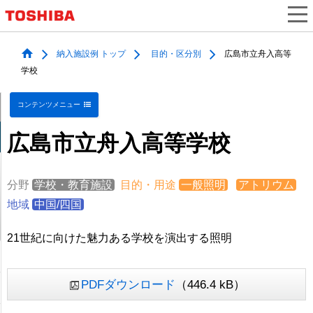
納入施設例 トップ
目的・区分別
広島市立舟入高等
学校
コンテンツメニュー
広島市立舟入高等学校
分野
学校・教育施設
目的・用途
一般照明
アトリウム
地域
中国/四国
21世紀に向けた魅力ある学校を演出する照明
PDFダウンロード
（446.4 kB）