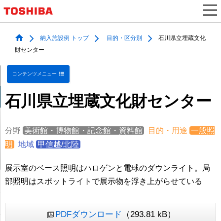
納入施設例 トップ
目的・区分別
石川県立埋蔵文化
財センター
コンテンツメニュー
石川県立埋蔵文化財センター
分野
美術館・博物館・記念館・資料館
目的・用途
一般照
明
地域
甲信越/北陸
展示室のベース照明はハロゲンと電球のダウンライト。局
部照明はスポットライトで展示物を浮き上がらせている
PDFダウンロード
（293.81 kB）