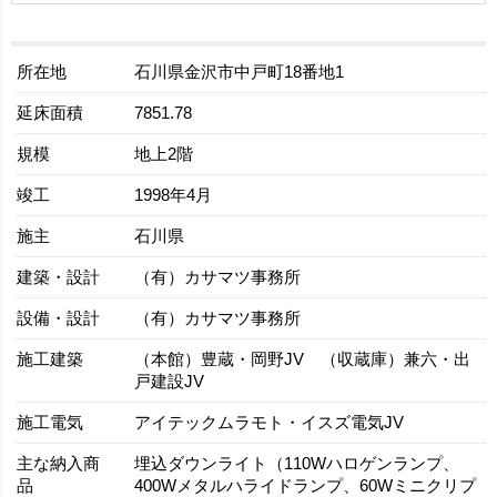
所在地
石川県金沢市中戸町18番地1
延床面積
7851.78
規模
地上2階
竣工
1998年4月
施主
石川県
建築・設計
（有）カサマツ事務所
設備・設計
（有）カサマツ事務所
施工建築
（本館）豊蔵・岡野JV （収蔵庫）兼六・出
戸建設JV
施工電気
アイテックムラモト・イスズ電気JV
主な納入商
埋込ダウンライト（110Wハロゲンランプ、
品
400Wメタルハライドランプ、60Wミニクリプ