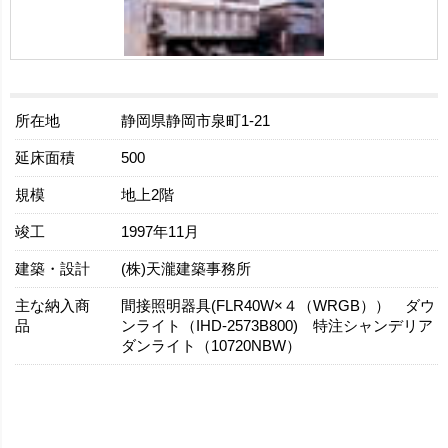
所在地
静岡県静岡市泉町1-21
延床面積
500
規模
地上2階
竣工
1997年11月
建築・設計
(株)天瀧建築事務所
主な納入商
間接照明器具(FLR40W×４（WRGB）） ダウ
品
ンライト（IHD-2573B800) 特注シャンデリア
ダンライト（10720NBW）