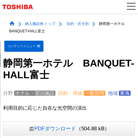
納入施設例 トップ
目的・区分別
静岡第一ホテル
BANQUET-HALL富士
コンテンツメニュー
静岡第一ホテル BANQUET-
HALL富士
分野
ホテル・宿泊施設
目的・用途
一般照明
地域
東海
利用目的に応じた自在な光空間の演出
PDFダウンロード
（504.88 kB）