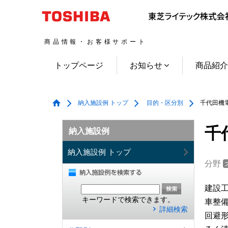
商品情報・お客様サポート
トップページ
お知らせ
商品紹
納入施設例 トップ
目的・区分別
千代田機電
千
納入施設例
納入施設例 トップ
分野
建設
キーワードで検索できます。
車整
詳細検索
回避