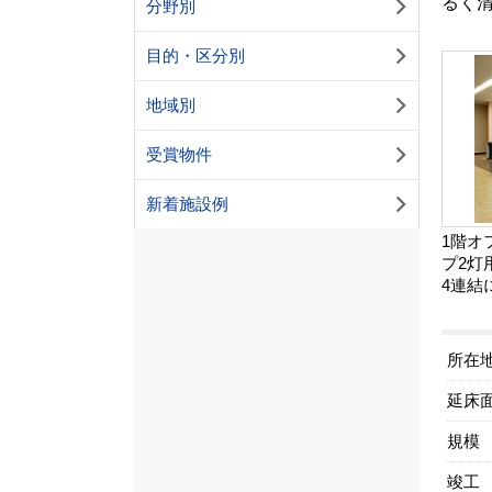
るく
分野別
目的・区分別
地域別
受賞物件
新着施設例
1階オ
プ2灯
4連結
所在
延床
規模
竣工