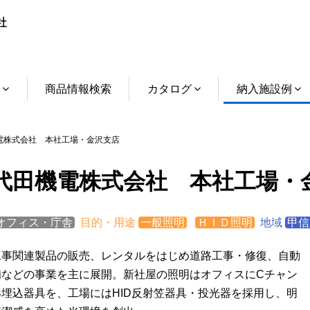
介
商品情報検索
カタログ
納入施設例
株式会社 本社工場・金沢支店
代田機電株式会社 本社工場・
オフィス・庁舎
目的・用途
一般照明
ＨＩＤ照明
地域
甲信
工事関連製品の販売、レンタルをはじめ道路工事・修復、自動
備などの事業を主に展開。新社屋の照明はオフィスにCチャン
形埋込器具を、工場にはHID反射笠器具・投光器を採用し、明