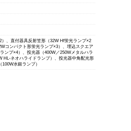
2）、直付器具反射笠形（32W Hf蛍光ランプ×2
2Wコンパクト形蛍光ランプ×3）、埋込スクエア
ンプ×4）、投光器（400W／250Wメタルハラ
W HL-ネオハライドランプ）、投光器中角配光形
100W水銀ランプ）