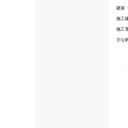
建築
施工
施工
主な