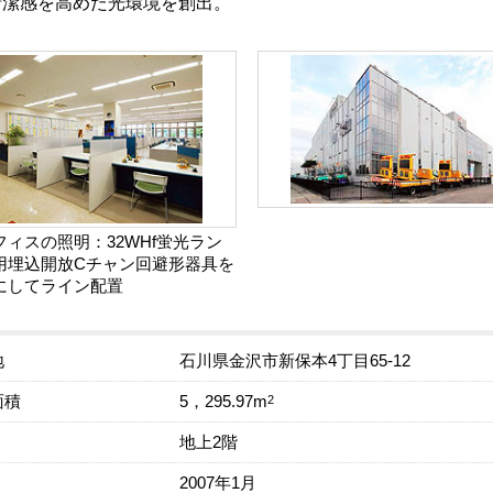
清潔感を高めた光環境を創出。
フィスの照明：32WHf蛍光ラン
用埋込開放Cチャン回避形器具を
にしてライン配置
地
石川県金沢市新保本4丁目65-12
面積
2
5，295.97m
地上2階
2007年1月