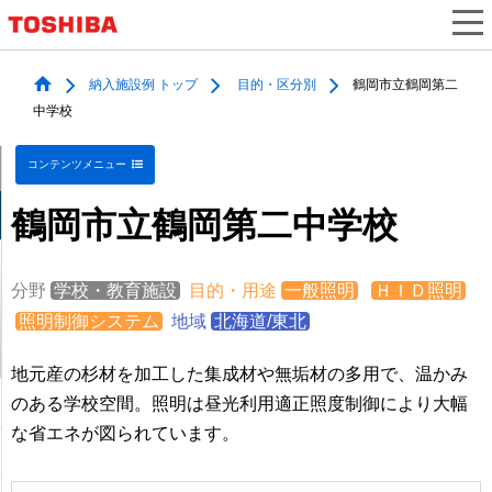
納入施設例 トップ
目的・区分別
鶴岡市立鶴岡第二
中学校
コンテンツメニュー
鶴岡市立鶴岡第二中学校
分野
学校・教育施設
目的・用途
一般照明
ＨＩＤ照明
照明制御システム
地域
北海道/東北
地元産の杉材を加工した集成材や無垢材の多用で、温かみ
のある学校空間。照明は昼光利用適正照度制御により大幅
な省エネが図られています。