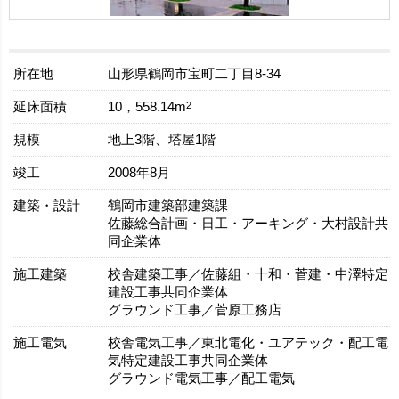
所在地
山形県鶴岡市宝町二丁目8-34
延床面積
2
10，558.14m
規模
地上3階、塔屋1階
竣工
2008年8月
建築・設計
鶴岡市建築部建築課
佐藤総合計画・日工・アーキング・大村設計共
同企業体
施工建築
校舎建築工事／佐藤組・十和・菅建・中澤特定
建設工事共同企業体
グラウンド工事／菅原工務店
施工電気
校舎電気工事／東北電化・ユアテック・配工電
気特定建設工事共同企業体
グラウンド電気工事／配工電気