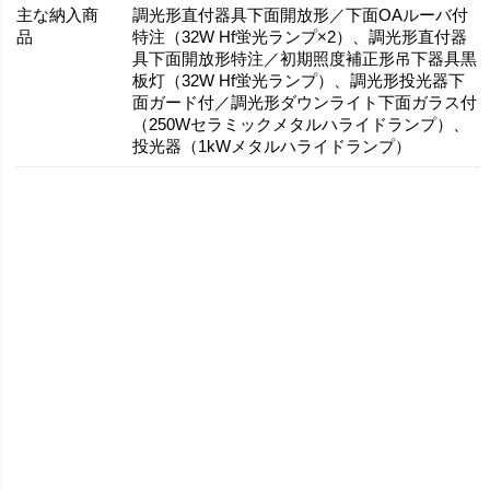
主な納入商
調光形直付器具下面開放形／下面OAルーバ付
品
特注（32W Hf蛍光ランプ×2）、調光形直付器
具下面開放形特注／初期照度補正形吊下器具黒
板灯（32W Hf蛍光ランプ）、調光形投光器下
面ガード付／調光形ダウンライト下面ガラス付
（250Wセラミックメタルハライドランプ）、
投光器（1kWメタルハライドランプ）