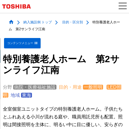
納入施設例 トップ
目的・区分別
特別養護老人ホー
ム 第2サンライフ江南
コンテンツメニュー
特別養護老人ホーム 第2サ
ンライフ江南
分野
病院・医療福祉施設
目的・用途
一般照明
LED照
明
地域
東海
全室個室ユニットタイプの特別養護老人ホーム。子供たち
とふれあえる小川が流れる庭や、職員用託児所も配置。照
明は間接照明を主体に、明るい中に目に優しい、安らぎの