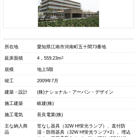
所在地
愛知県江南市河南町五十間73番地
延床面積
2
4，559.23m
規模
地上5階
竣工
2009年7月
建築・設計
(株)ナショナル・アーバン・デザイン
施工建築
岐建(株)
施工電気
長良電業(株)
主な納入商
笠なし器具（32W Hf蛍光ランプ）、直付防
品
湿・防雨器具（32W Hf蛍光ランプ×2）、埋込