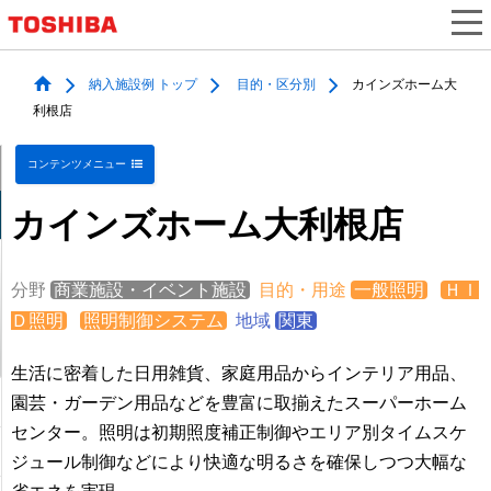
納入施設例 トップ
目的・区分別
カインズホーム大
利根店
コンテンツメニュー
カインズホーム大利根店
分野
商業施設・イベント施設
目的・用途
一般照明
ＨＩ
Ｄ照明
照明制御システム
地域
関東
生活に密着した日用雑貨、家庭用品からインテリア用品、
園芸・ガーデン用品などを豊富に取揃えたスーパーホーム
センター。照明は初期照度補正制御やエリア別タイムスケ
ジュール制御などにより快適な明るさを確保しつつ大幅な