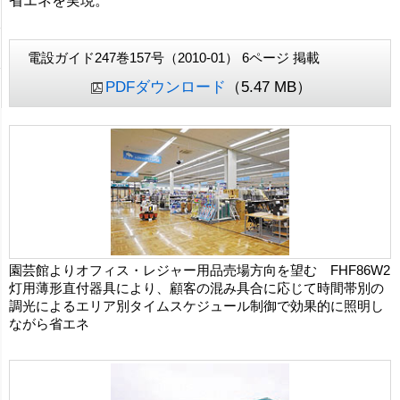
省エネを実現。
電設ガイド247巻157号（2010-01） 6ページ 掲載
PDFダウンロード
（5.47 MB）
園芸館よりオフィス・レジャー用品売場方向を望む FHF86W2
灯用薄形直付器具により、顧客の混み具合に応じて時間帯別の
調光によるエリア別タイムスケジュール制御で効果的に照明し
ながら省エネ