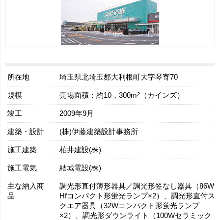
所在地
埼玉県北埼玉郡大利根町大字琴寄70
規模
2
売場面積：約10，300m
（カインズ）
竣工
2009年9月
建築・設計
(株)伊藤建築設計事務所
施工建築
柏井建設(株)
施工電気
結城電設(株)
主な納入商
調光形直付薄形器具／調光形笠なし器具（86W
品
Hfコンパクト形蛍光ランプ×2）、調光形直付ス
クエア器具（32Wコンパクト形蛍光ランプ
×2）、調光形ダウンライト（100Wセラミック