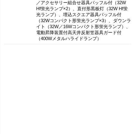
／アクセサリー組合せ器具バッフル付（32W
Hf蛍光ランプ×2）、直付形黒板灯（32W Hf蛍
光ランプ）、埋込スクエア器具バッフル付
（32Wコンパクト形蛍光ランプ×3）、ダウンラ
イト（32W／16Wコンパクト形蛍光ランプ）、
電動昇降装置付高天井反射笠器具ガード付
（400Wメタルハライドランプ）