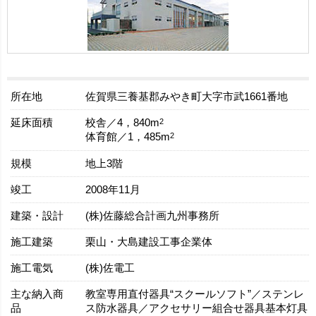
所在地
佐賀県三養基郡みやき町大字市武1661番地
延床面積
2
校舎／4，840m
2
体育館／1，485m
規模
地上3階
竣工
2008年11月
建築・設計
(株)佐藤総合計画九州事務所
施工建築
栗山・大島建設工事企業体
施工電気
(株)佐電工
主な納入商
教室専用直付器具“スクールソフト”／ステンレ
品
ス防水器具／アクセサリー組合せ器具基本灯具