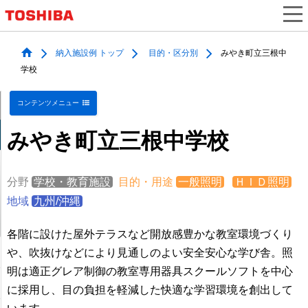
納入施設例 トップ
目的・区分別
みやき町立三根中
学校
コンテンツメニュー
みやき町立三根中学校
分野
学校・教育施設
目的・用途
一般照明
ＨＩＤ照明
地域
九州/沖縄
各階に設けた屋外テラスなど開放感豊かな教室環境づくり
や、吹抜けなどにより見通しのよい安全安心な学び舎。照
明は適正グレア制御の教室専用器具スクールソフトを中心
に採用し、目の負担を軽減した快適な学習環境を創出して