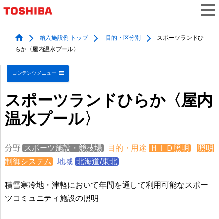
納入施設例 トップ
目的・区分別
スポーツランドひ
らか〈屋内温水プール〉
コンテンツメニュー
スポーツランドひらか〈屋内
温水プール〉
分野
スポーツ施設・競技場
目的・用途
ＨＩＤ照明
照明
制御システム
地域
北海道/東北
積雪寒冷地・津軽において年間を通して利用可能なスポー
ツコミュニティ施設の照明