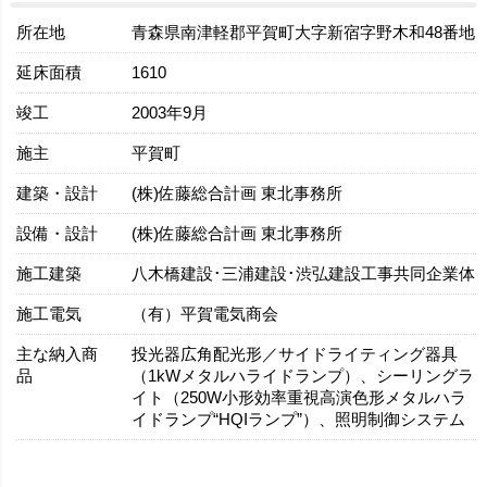
所在地
青森県南津軽郡平賀町大字新宿字野木和48番地
延床面積
1610
竣工
2003年9月
施主
平賀町
建築・設計
(株)佐藤総合計画 東北事務所
設備・設計
(株)佐藤総合計画 東北事務所
施工建築
八木橋建設･三浦建設･渋弘建設工事共同企業体
施工電気
（有）平賀電気商会
主な納入商
投光器広角配光形／サイドライティング器具
品
（1kWメタルハライドランプ）、シーリングラ
イト（250W小形効率重視高演色形メタルハラ
イドランプ“HQIランプ”）、照明制御システム