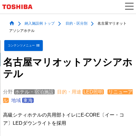
納入施設例 トップ
目的・区分別
名古屋マリオット
アソシアホテル
コンテンツメニュー
名古屋マリオットアソシアホ
テル
分野
ホテル・宿泊施設
目的・用途
LED照明
リニューア
ル
地域
東海
高級シティホテルの共用部トイレにE-CORE〔イー・コ
ア〕LEDダウンライトを採用