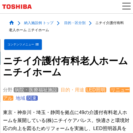
納入施設例 トップ
目的・区分別
ニチイ介護付有料
老人ホーム ニチイホーム
コンテンツメニュー
ニチイ介護付有料老人ホーム
ニチイホーム
分野
病院・医療福祉施設
目的・用途
LED照明
リニュー
アル
地域
関東
東京・神奈川・埼玉・静岡を拠点に49の介護付有料老人ホ
ームを展開している(株)ニチイケアパレス。快適さと環境対
応の向上を図るためリフォームを実施し、LED照明器具を