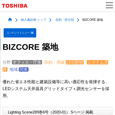
納入施設例 トップ
目的・区分別
BIZCORE 築地
コンテンツメニュー
BIZCORE 築地
分野
オフィス・庁舎
目的・用途
LED照明
システム天
井
地域
関東
優れた省エネ性能と建築設備等に高い適応性を発揮する、
LEDシステム天井器具グリッドタイプ＋調光センサーを採
用。
Lighting Scene289巻6号（2020-01） 5ページ 掲載