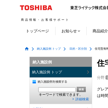
商品情報・お客様サポート
トップページ
お知らせ
商品紹
納入施設例 トップ
目的・区分別
住宅型有料
住
納入施設例
納入施設例 トップ
分野
グレ
キーワードで検索できます。
は時
詳細検索