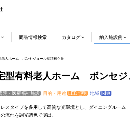
介
商品情報検索
カタログ
納入施設例
老人ホーム ボンセジュール聖蹟桜ケ丘
宅型有料老人ホーム ボンセジ
病院・医療福祉施設
目的・用途
LED照明
地域
関東
アレスタイプを多用して高質な光環境とし、ダイニングルーム
間の流れを調光調色で演出。