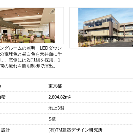
ングルームの照明 LEDダウン
の電球色と昼白色を天井面に千
し、窓側には2灯1組を採用。1
間の流れを照明制御で演出。
地
東京都
面積
2
2,804.82m
地上3階
S様
・設計
(有)TM建築デザイン研究所