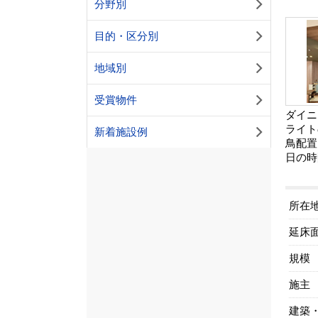
分野別
目的・区分別
地域別
受賞物件
ダイニ
ライト
新着施設例
鳥配置
日の時
所在
延床
規模
施主
建築