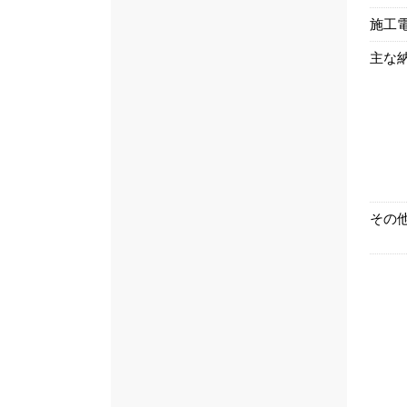
施工
主な
その