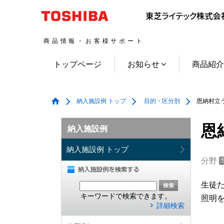
商品情報・お客様サポート
トップページ
お知らせ
商品紹
納入施設例 トップ
目的・区分別
恩納村立う
恩
納入施設例
納入施設例 トップ
分野
生徒た
キーワードで検索できます。
照明
詳細検索