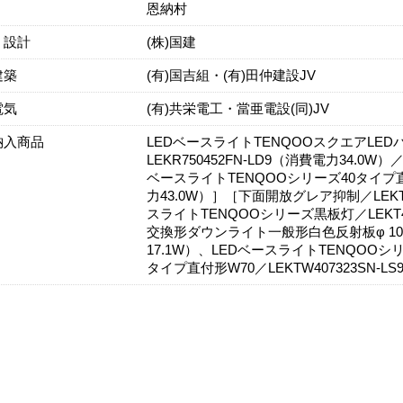
恩納村
・設計
(株)国建
建築
(有)国吉組・(有)田仲建設JV
電気
(有)共栄電工・當亜電設(同)JV
納入商品
LEDベースライトTENQOOスクエアLED
LEKR750452FN-LD9（消費電力34.0W）／
ベースライトTENQOOシリーズ40タイプ直付
力43.0W）］［下面開放グレア抑制／LEKT4
スライトTENQOOシリーズ黒板灯／LEKT41
交換形ダウンライト一般形白色反射板φ 100 2
17.1W）、LEDベースライトTENQO
タイプ直付形W70／LEKTW407323SN-L