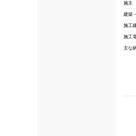
施主
建築
施工
施工
主な