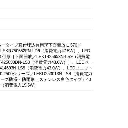
バータイプ直付埋込兼用形下面開放 □ 570／
LEKR750652FN-LD9（消費電力47.5W）、LED
形［下面開放／LEKT425693N-LS9（消費電
25693DN-LS9（消費電力43.0W）］、LEDベー
4693N-LS9（消費電力43.0W）、LEDユニット
500シリーズ／LEKD253013N-LS9（消費電力
Oシリーズ防湿・防雨形（ステンレス白色タイプ）40
S9（消費電力19.5W）