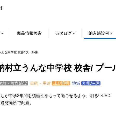
介
商品情報検索
カタログ
納入施設例
んな中学校 校舎/ プール棟
納村立うんな中学校 校舎/ プー
学校・教育施設
目的・用途
LED照明
地域
九州/沖縄
ちが中学3年間を積極性をもって過ごせるよう、明るいLED
を適材適所で配置。