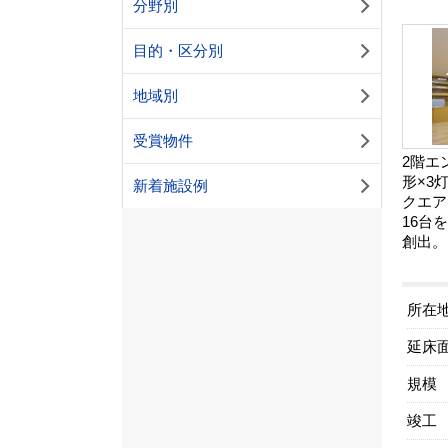
分野別
目的・区分別
地域別
受賞物件
2階エ
形×3
新着施設例
クエア
16台
創出。
所在
延床
規模
竣工