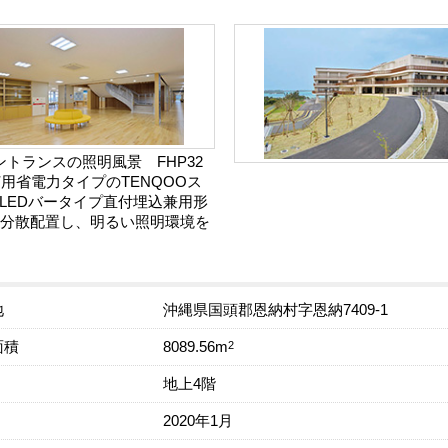
ントランスの照明風景 FHP32
灯用省電力タイプのTENQOOス
LEDバータイプ直付埋込兼用形
を分散配置し、明るい照明環境を
地
沖縄県国頭郡恩納村字恩納7409-1
面積
2
8089.56m
地上4階
2020年1月