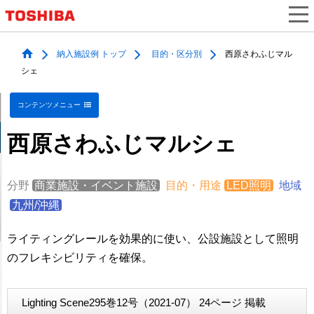
納入施設例 トップ
目的・区分別
西原さわふじマル
シェ
コンテンツメニュー
西原さわふじマルシェ
分野
商業施設・イベント施設
目的・用途
LED照明
地域
九州/沖縄
ライティングレールを効果的に使い、公設施設として照明
のフレキシビリティを確保。
Lighting Scene295巻12号（2021-07） 24ページ 掲載