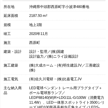
所在地
沖縄県中頭郡西原町字小波津480番地
延床面積
2
2187.93 m
規模
地上1階
竣工
2020年11月
施主
西原町
建築・設計
設計・監理／(株)国建
設計協力／(株)ニライ設備設計
施工建築
(株)大成ホーム・(有)明生建設JV／三善建設
(株)
施工電気
(有)佐久川電研・(株)比嘉電工JV
主な納入商
LED電球ペンダント レール用プラグタイプ＋
品
ボール電球形ランプ／
LEDP88140(W)R+LDG11L-G/100W（消費電力
11.4W）、LED一体形スポットライト3500シリ
ーズ HID100形器具相当広角タイプ／LEDS-