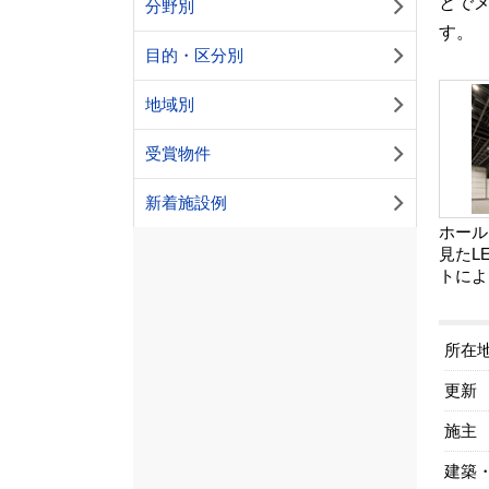
とで
分野別
す。
目的・区分別
地域別
受賞物件
新着施設例
ホール
見たL
トによ
所在
更新
施主
建築