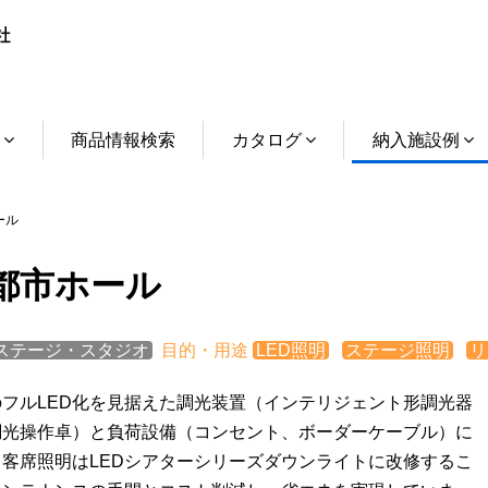
介
商品情報検索
カタログ
納入施設例
ール
都市ホール
ステージ・スタジオ
目的・用途
LED照明
ステージ照明
リ
のフルLED化を見据えた調光装置（インテリジェント形調光器
調光操作卓）と負荷設備（コンセント、ボーダーケーブル）に
。客席照明はLEDシアターシリーズダウンライトに改修するこ