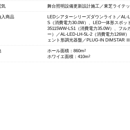
電気
舞台照明設備更新設計施工／東芝ライテック
納入商品
LEDシアターシリーズダウンライト／AL-LED-
S（消費電力30.0W）、LED一体形スポ
35115WW-LS1（消費電力35.0W）、
ー）／AL-LED-LH-5L-2（消費電力126W
ェント形調光器盤／PLUG-IN DIMSTAR 
他
2
ホール面積：860m
2
ホワイエ面積：410m