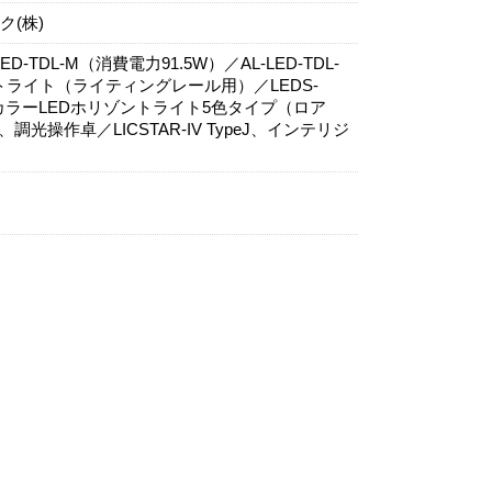
(株)
TDL-M（消費電力91.5W）／AL-LED-TDL-
ットライト（ライティングレール用）／LEDS-
フルカラーLEDホリゾントライト5色タイプ（ロア
）、調光操作卓／LICSTAR-IV TypeJ、インテリジ
Ⅲ