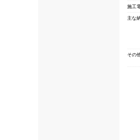
施工
主な
その