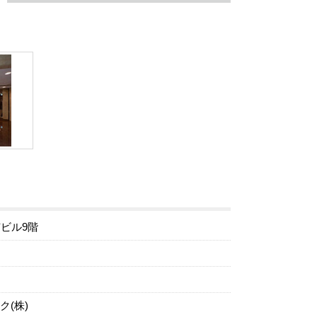
市ビル9階
(株)