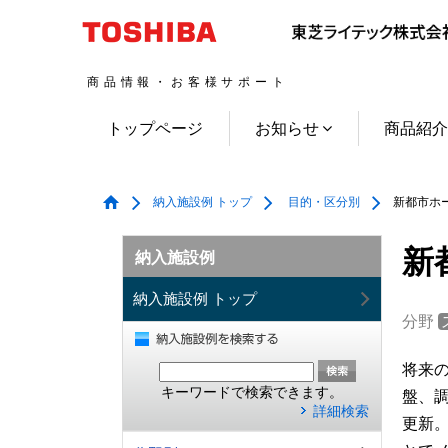
商品情報・お客様サポート
トップページ
お知らせ
商品紹
納入施設例 トップ
目的・区分別
新都市ホ
新
納入施設例
納入施設例 トップ
分野
将来
キーワードで検索できます。
盤、
詳細検索
更新