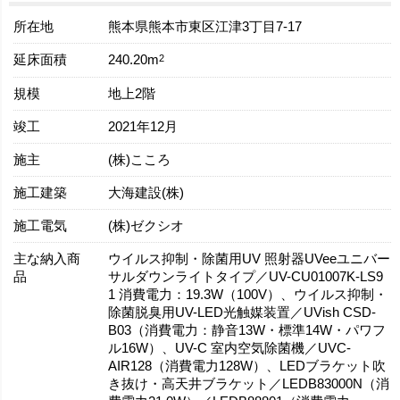
所在地
熊本県熊本市東区江津3丁目7-17
延床面積
2
240.20m
規模
地上2階
竣工
2021年12月
施主
(株)こころ
施工建築
大海建設(株)
施工電気
(株)ゼクシオ
主な納入商
ウイルス抑制・除菌用UV 照射器UVeeユニバー
品
サルダウンライトタイプ／UV-CU01007K-LS9
1 消費電力：19.3W（100V）、ウイルス抑制・
除菌脱臭用UV-LED光触媒装置／UVish CSD-
B03（消費電力：静音13W・標準14W・パワフ
ル16W）、UV-C 室内空気除菌機／UVC-
AIR128（消費電力128W）、LEDブラケット吹
き抜け・高天井ブラケット／LEDB83000N（消