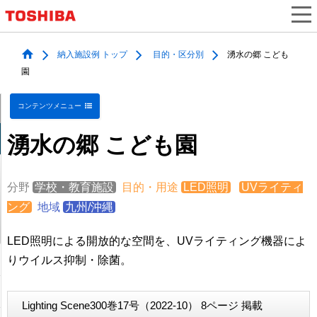
納入施設例 トップ
目的・区分別
湧水の郷 こども
園
コンテンツメニュー
湧水の郷 こども園
分野
学校・教育施設
目的・用途
LED照明
UVライティ
ング
地域
九州/沖縄
LED照明による開放的な空間を、UVライティング機器によ
りウイルス抑制・除菌。
Lighting Scene300巻17号（2022-10） 8ページ 掲載