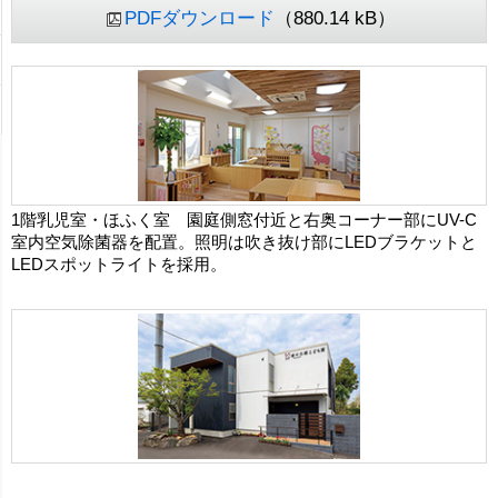
PDFダウンロード
（880.14 kB）
1階乳児室・ほふく室 園庭側窓付近と右奥コーナー部にUV-C
室内空気除菌器を配置。照明は吹き抜け部にLEDブラケットと
LEDスポットライトを採用。