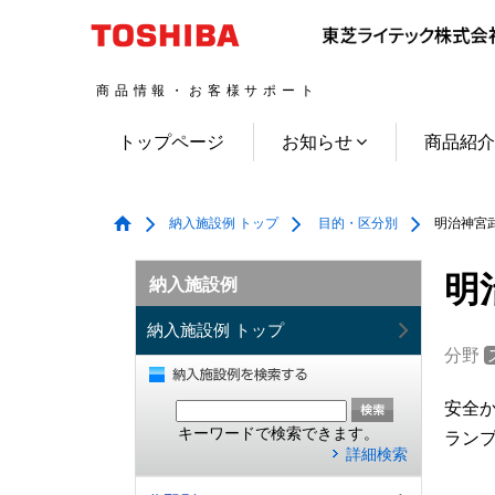
商品情報・お客様サポート
トップページ
お知らせ
商品紹
納入施設例 トップ
目的・区分別
明治神宮武
明
納入施設例
納入施設例 トップ
分野
安全
キーワードで検索できます。
ランプ
詳細検索