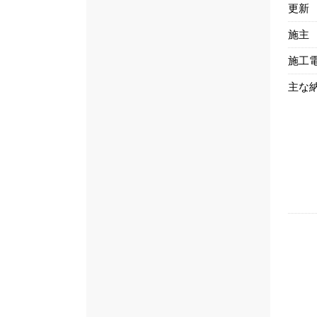
更新
施主
施工
主な