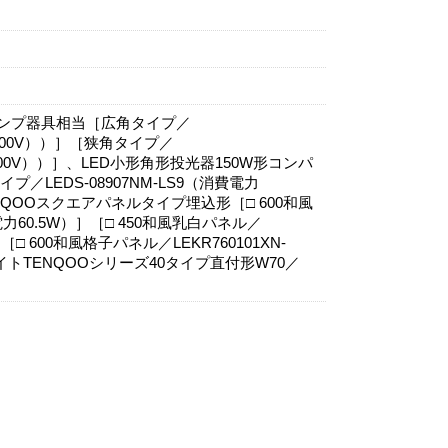
ドランプ器具相当［広角タイプ／
W（100V））］［狭角タイプ／
W（100V））］、LED小形角形投光器150W形コンパ
LEDS-08907NM-LS9（消費電力
ENQOOスクエアパネルタイプ埋込形［□ 600和風
電力60.5W）］［□ 450和風乳白パネル／
］［□ 600和風格子パネル／LEKR760101XN-
ライトTENQOOシリーズ40タイプ直付形W70／