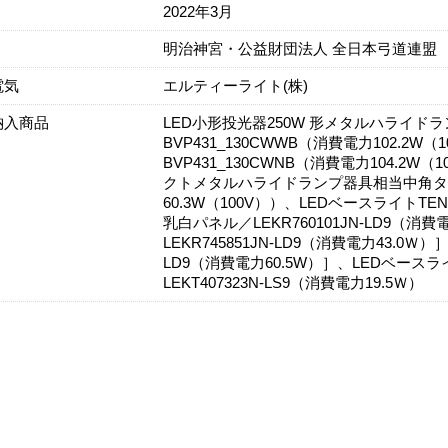
2022年3月
明治神宮・公益財団法人 全日本弓道連盟
電気
エルティーライト(株)
納入商品
LED小形投光器250W 形メタルハライ
BVP431_130CWWB（消費電力102.2
BVP431_130CWNB（消費電力104.2
クトメタルハライドランプ器具相当中角タイプ／
60.3W（100V））、LEDベースライトT
乳白パネル／LEKR760101JN-LD9（消費
LEKR745851JN-LD9（消費電力43.0Ｗ）
LD9（消費電力60.5W）］、LEDベース
LEKT407323N-LS9（消費電力19.5Ｗ）