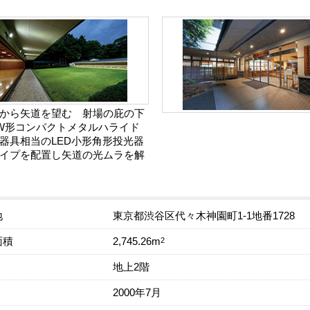
から矢道を望む 射場の庇の下
0W形コンパクトメタルハライド
器具相当のLED小形角形投光器
イプを配置し矢道の光ムラを解
地
東京都渋谷区代々木神園町1-1地番1728
面積
2
2,745.26m
地上2階
2000年7月