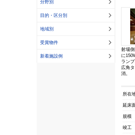
分野別
目的・区分別
地域別
受賞物件
射場側
に15
新着施設例
ランプ
広角タ
消。
所在
延床
規模
竣工