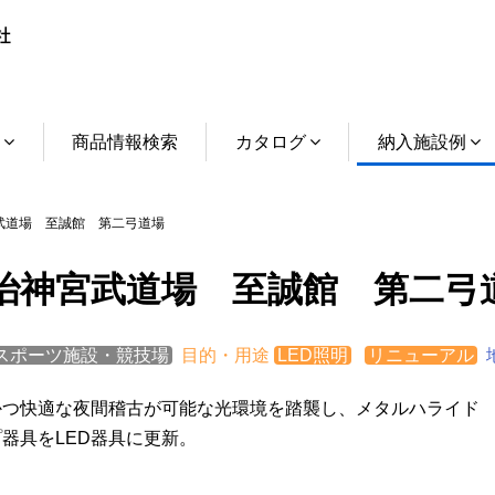
介
商品情報検索
カタログ
納入施設例
道場 至誠館 第二弓道場
治神宮武道場 至誠館 第二弓
スポーツ施設・競技場
目的・用途
LED照明
リニューアル
かつ快適な夜間稽古が可能な光環境を踏襲し、メタルハライド
器具をLED器具に更新。