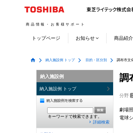
商品情報・お客様サポート
トップページ
お知らせ
商品紹
納入施設例 トップ
目的・区分別
調布市文化
調
納入施設例
納入施設例 トップ
分野
劇場
キーワードで検索できます。
電球
詳細検索