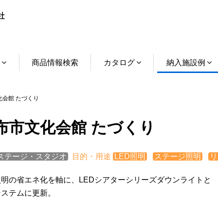
介
商品情報検索
カタログ
納入施設例
会館 たづくり
布市文化会館 たづくり
ステージ・スタジオ
目的・用途
LED照明
ステージ照明
リ
照明の省エネ化を軸に、LEDシアターシリーズダウンライトと
システムに更新。