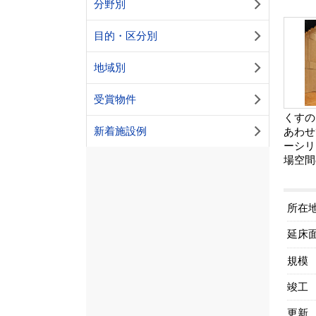
分野別
目的・区分別
地域別
受賞物件
くすの
新着施設例
あわせ
ーシリ
場空間
所在
延床
規模
竣工
更新