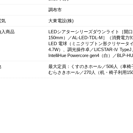
調布市
電気
大東電設(株)
納入商品
LEDシアターシリーズダウンライト［開口径目安
150mm）／AL-LED-TDL-M］（消費電
LED 電球（ミニクリプトン形クリヤータイプ）
4.7W）、調光操作卓／LICSTAR-Ⅳ TypeJ
IntelliHue Powercore gen4（白）／BL
他
最大定員：くすのきホール／506人（車椅
むらさきホール／270人（机・椅子利用15