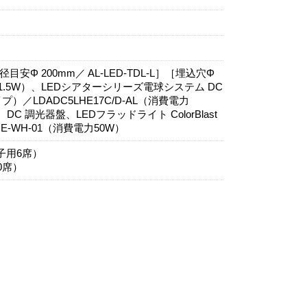
Φ 200mm／ AL-LED-TDL-L］［埋込穴Φ
力91.5W）、LEDシアターシリーズ電球システム DC
／LDADC5LHE17C/D-AL（消費電力
、DC 調光器盤、LEDフラッドライト ColorBlast
P-HUE-WH-01（消費電力50W）
子用6席）
0席）