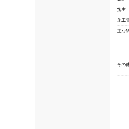
施主
施工
主な
その