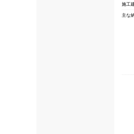
施工
主な