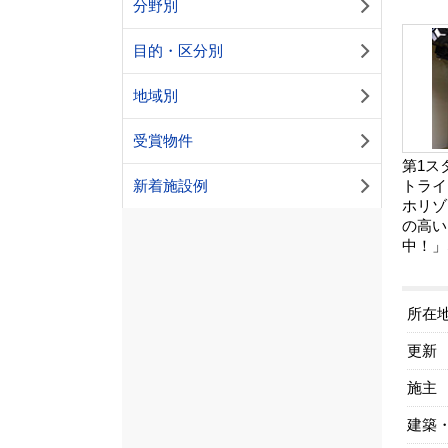
分野別
目的・区分別
地域別
受賞物件
第1ス
トライ
新着施設例
ホリゾ
の高い
中！」
所在
更新
施主
建築