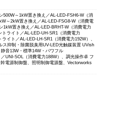
00W～1kW置き換え／AL-LED-FSH6-W（消
W～2kW置き換え／AL-LED-FSG8-W（消費電
1kW置き換え／AL-LED-BRHT-W（消費電力
ライト／AL-LED-UH-SR1（消費電力
イト／AL-LED-LH-SR1（消費電力192W）、
ウイルス抑制・除菌脱臭用UV-LED光触媒装置 UVish
：静音13W・標準14W・パワフル
／UNI-SOL（消費電力188W）、調光操作卓 フ
幹電源制御盤、照明制御電源盤、Vectorworks