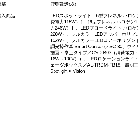
建築
鹿島建設(株)
納入商品
LEDスポットライト［6型フレネル ハロゲン5
費電力115W）］［8型フレネル ハロゲン1k
力246W）］、LEDブロードライト ハロゲン
228W）、フルカラーLEDアッパーホリゾント
192W）、フルカラーLEDロアーホリゾントラ
調光操作卓 Smart Console／SC-30、
据置・卓上タイプ／CSD-B03（消費電力
16W（100V））、LEDロケーションライト
ェーダボックス／AL-TRDM-FB18、照明主
Spotlight × Vision