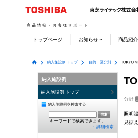
商品情報・お客様サポート
トップページ
お知らせ
商品紹
納入施設例 トップ
目的・区分別
TOKYO 
T
納入施設例
納入施設例 トップ
分野
照明
キーワードで検索できます。
見据
詳細検索