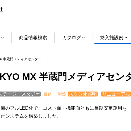
介
商品情報検索
カタログ
納入施設例
MX 半蔵門メディアセンター
OKYO MX 半蔵門メディアセン
ステージ・スタジオ
目的・用途
スタジオ照明
リニューアル
設備のフルLED化で、コスト面・機能面ともに長期安定運用を
えたシステムを構築しました。