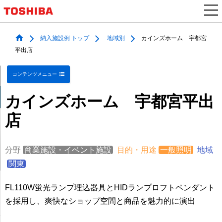
納入施設例 トップ
地域別
カインズホーム 宇都宮
平出店
コンテンツメニュー
カインズホーム 宇都宮平出
店
分野
商業施設・イベント施設
目的・用途
一般照明
地域
関東
FL110W蛍光ランプ埋込器具とHIDランプロフトペンダント
を採用し、爽快なショップ空間と商品を魅力的に演出