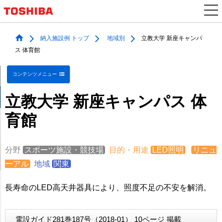
納入施設例 トップ
地域別
立教大学 新座キャンパ
ス 体育館
コンテンツメニュー
立教大学 新座キャンパス 体
育館
分野
スポーツ施設・競技場
目的・用途
LED照明
リニュ
ーアル
地域
関東
長寿命のLED高天井器具により、照度不足の不安を解消。
電設ガイド281巻187号（2018-01） 10ページ 掲載