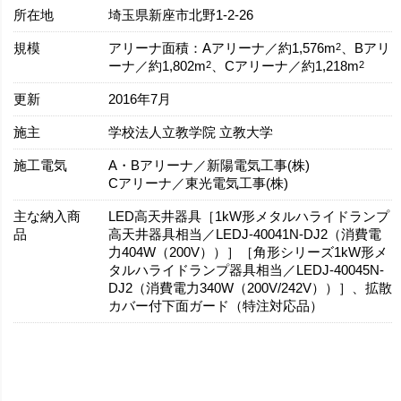
所在地
埼玉県新座市北野1-2-26
規模
2
アリーナ面積：Aアリーナ／約1,576m
、Bアリ
2
2
ーナ／約1,802m
、Cアリーナ／約1,218m
更新
2016年7月
施主
学校法人立教学院 立教大学
施工電気
A・Bアリーナ／新陽電気工事(株)
Cアリーナ／東光電気工事(株)
主な納入商
LED高天井器具［1kW形メタルハライドランプ
品
高天井器具相当／LEDJ-40041N-DJ2（消費電
力404W（200V））］［角形シリーズ1kW形メ
タルハライドランプ器具相当／LEDJ-40045N-
DJ2（消費電力340W（200V/242V））］、拡散
カバー付下面ガード（特注対応品）