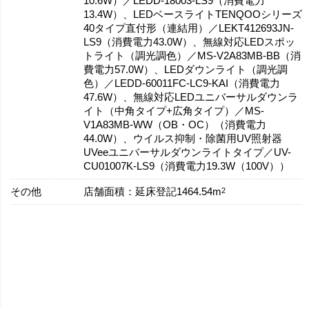
10.6W）／LEDD-18003-LS9（消費電力
13.4W）、LEDベースライトTENQOOシリーズ
40タイプ直付形（連結用）／LEKT412693JN-
LS9（消費電力43.0W）、無線対応LEDスポッ
トライト（調光調色）／MS-V2A83MB-BB（消
費電力57.0W）、LEDダウンライト（調光調
色）／LEDD-60011FC-LC9-KAI（消費電力
47.6W）、無線対応LEDユニバーサルダウンラ
イト（中角タイプ+広角タイプ）／MS-
V1A83MB-WW（OB・OC）（消費電力
44.0W）、ウイルス抑制・除菌用UV照射器
UVeeユニバーサルダウンライトタイプ／UV-
CU01007K-LS9（消費電力19.3W（100V））
その他
2
店舗面積：延床登記1464.54m