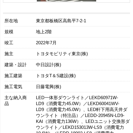
所在地
東京都板橋区高島平7-2-1
規模
地上2階
竣工
2022年7月
施主
トヨタモビリティ東京(株)
建築・設計
中日設計(株)
施工建築
トヨタT＆S建設(株)
施工電気
日藤電興(株)
主な納入商
LED一体形ダウンライト／LEKD60971W-
品
LD9（消費電力45.0W）／LEKD60041WV-
LD9（消費電力45.0W）、LED軒下用高天井ダ
ウンライト（特注品）／LEDD-20945N-LD9-
KAI（消費電力136W）、LEDユニット交換形ダ
ウンライト／LEKD153013W-LS9（消費電力