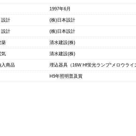
1997年6月
・設計
(株)日本設計
・設計
(株)日本設計
建築
清水建設(株)
電気
清水建設(株)
納入商品
埋込器具（16W Hf蛍光ランプ“メロウライン
H9年照明普及賞