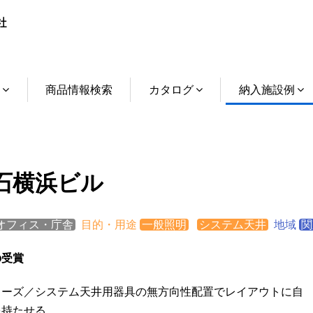
介
商品情報検索
カタログ
納入施設例
石横浜ビル
オフィス・庁舎
目的・用途
一般照明
システム天井
地域
関
の受賞
シリーズ／システム天井用器具の無方向性配置でレイアウトに自
を持たせる