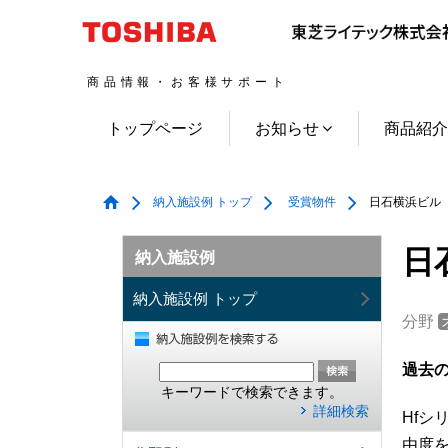
商品情報・お客様サポート
トップページ
お知らせ
商品紹
納入施設例 トップ
受賞物件
日石横浜ビル
日
納入施設例
納入施設例 トップ
分野
過去
キーワードで検索できます。
詳細検索
Hf
由度