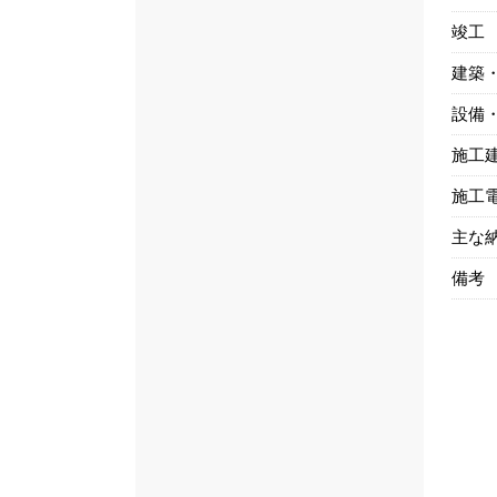
竣工
建築
設備
施工
施工
主な
備考