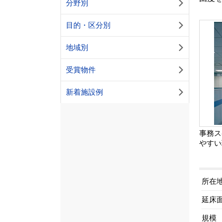
分野別
目的・区分別
地域別
受賞物件
新着施設例
事務ス
やすい
所在
延床
規模