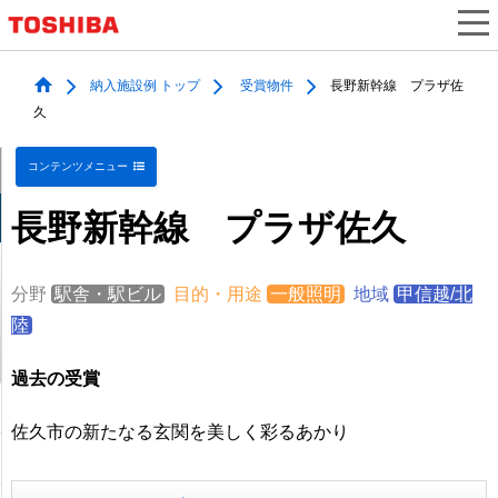
納入施設例 トップ
受賞物件
長野新幹線 プラザ佐
久
コンテンツメニュー
長野新幹線 プラザ佐久
分野
駅舎・駅ビル
目的・用途
一般照明
地域
甲信越/北
陸
過去の受賞
佐久市の新たなる玄関を美しく彩るあかり