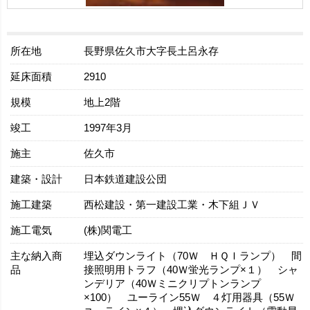
所在地
長野県佐久市大字長土呂永存
延床面積
2910
規模
地上2階
竣工
1997年3月
施主
佐久市
建築・設計
日本鉄道建設公団
施工建築
西松建設・第一建設工業・木下組ＪＶ
施工電気
(株)関電工
主な納入商
埋込ダウンライト（70Ｗ ＨＱＩランプ） 間
品
接照明用トラフ（40Ｗ蛍光ランプ×１） シャ
ンデリア（40Ｗミニクリプトンランプ
×100） ユーライン55Ｗ ４灯用器具（55Ｗ