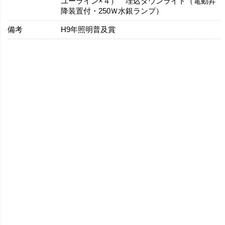
ユーライン×４） 埋込ダウンライト（電動昇
降装置付・250Ｗ水銀ランプ）
備考
H9年照明普及賞