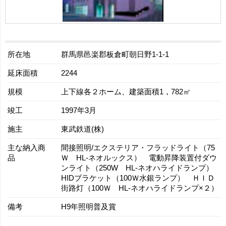
所在地
群馬県邑楽郡板倉町朝日野1-1-1
延床面積
2244
規模
上下線各２ホーム、建築面積1，782㎡
竣工
1997年3月
施主
東武鉄道(株)
主な納入商
間接照明/エクステリア・フラッドライト（75
品
Ｗ HL‐ネオルックス） 電動昇降装置付ダウ
ンライト（250W HL-ネオハライドランプ）
HIDブラケット（100Ｗ水銀ランプ） ＨＩＤ
街路灯（100Ｗ HL‐ネオハライドランプ×２）
備考
H9年照明普及賞