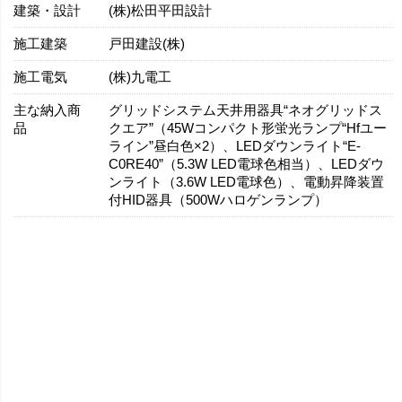
建築・設計
(株)松田平田設計
施工建築
戸田建設(株)
施工電気
(株)九電工
主な納入商
グリッドシステム天井用器具“ネオグリッドス
品
クエア”（45Wコンパクト形蛍光ランプ“Hfユー
ライン”昼白色×2）、LEDダウンライト“E-
C0RE40”（5.3W LED電球色相当）、LEDダウ
ンライト（3.6W LED電球色）、電動昇降装置
付HID器具（500Wハロゲンランプ）