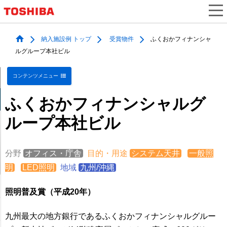
納入施設例 トップ
受賞物件
ふくおかフィナンシャ
ルグループ本社ビル
コンテンツメニュー
ふくおかフィナンシャルグ
ループ本社ビル
分野
オフィス・庁舎
目的・用途
システム天井
一般照
明
LED照明
地域
九州/沖縄
照明普及賞（平成20年）
九州最大の地方銀行であるふくおかフィナンシャルグルー